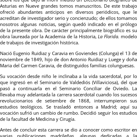
Asturias en Nueve grandes tomos manuscritos. De este trabajo
ofreció abundantes anticipos en diversos periódicos, que le
acreditan de investigador serio y concienzudo; de ellos tomamos
nosotros algunas noticias, según quedó indicado en el prólogo
de la presente obra. De carácter principalmente biográfico es su
obra laureada por la Academia de la Historia,
La Florida.
model
de trabajos de investigación histórica.
Nació Eugenio Ruidiaz y Caravia en Goviendes (Colunga) el 13 de
noviembre de 1849, hijo de don Antonio Ruidiaz y Luege y doña
Maria del Carmen Caravia, de distinguidos familias colunguesas.
Su vocación desde niño le inclinaba a la vida sacerdotal, por lo
que ingresó en el Seminario de Valdediós (Villaviciosa), del que
pasó a continuarla en el Seminario Conciliar de Oviedo. La
llevaba muy adelantada la carrera sacerdotal cuando los sucesos
revolucionarios de setiembre de 1868, interrumpieron sus
estudios teológicos. Se trasladó entonces a Madrid; aquí su
vocación sufrió un cambio de rumbo. Decidió seguir los estudios
de la facultad de Medicina y Cirugía.
Antes de concluir esta carrera se dio a conocer como escritor en
varias publicaciones madrileñas, algunas dedicadas a la