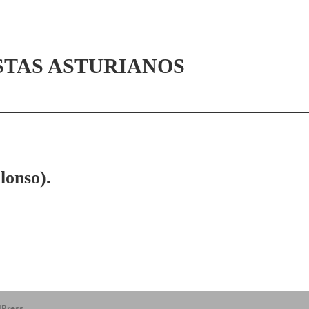
STAS ASTURIANOS
onso).
Press