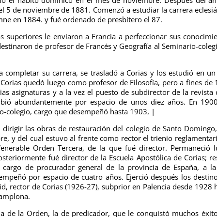
 el 5 de noviembre de 1881. Comenzó a estudiar la carrera eclesiá
mne en 1884. y fué ordenado de presbítero el 87.
os superiores le enviaron a Francia a perfeccionar sus conocimi
destinaron de profesor de Francés y Geografía al Seminario-coleg
 completar su carrera, se trasladó a Corias y los estudió en un
Corias quedó luego como profesor de Filosofía, pero a fines de
as asignaturas y a la vez el puesto de subdirector de la revista 
ribió abundantemente por espacio de unos diez años. En 190
io-colegio, cargo que desempeñó hasta 1903, |
dirigir las obras de restauración del colegio de Santo Domingo
e, y del cual estuvo al frente como rector el trienio reglamentari
enerable Orden Tercera, de la que fué director. Permaneció 
eriormente fué director de la Escuela Apostólica de Corias; re
 cargo de procurador general de la provincia de España, a l
empeñó por espacio de cuatro años. Ejerció después los destin
id, rector de Corias (1926-27), subprior en Palencia desde 1928 
Pamplona.
ia de la Orden, la de predicador, que le conquistó muchos éxit