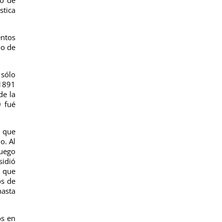
stica
entos
io de
 sólo
 1891
de la
0 fué
, que
o. Al
luego
sidió
a que
os de
hasta
os en