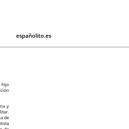
españolito.es
 hijo
ición
ria y
itar.
ca de
tista
ño de