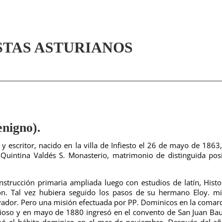
STAS ASTURIANOS
nigno).
 escritor, nacido en la villa de Infiesto el 26 de mayo de 1863,
uintina Valdés S. Monasterio, matrimonio de distinguida pos
strucción primaria ampliada luego con estudios de latín, Histo
. Tal vez hubiera seguido los pasos de su hermano Eloy. mil
lvador. Pero una misión efectuada por PP. Dominicos en la comar
gioso y en mayo de 1880 ingresó en el convento de San Juan Bau
omó el hábito dominico en el mes de noviembre. Después del a