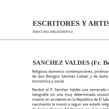
ESCRITORES Y ARTI
ÍNDICE BIO-BIBLIOGRÁFICO
SANCHEZ VALDES (Fr. Be
Religioso dominico contemporáneo, profesor y
de don Benigno Sánchez Cobián y de doña Q
económica y social.
Recibió el P. Sánchez Valdés una esmerada in
Geografía sin una muy determinada vocación
muerto en accidente en la República de El Sa
nacimiento le movió a seguir ese estado reli
de Corias (Cangas del Narcea). en el que t