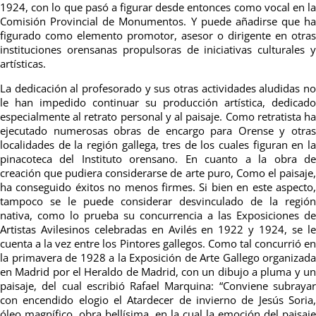
1924, con lo que pasó a figurar desde entonces como vocal en la
Comisión Provincial de Monumentos. Y puede añadirse que ha
figurado como elemento promotor, asesor o dirigente en otras
instituciones orensanas propulsoras de iniciativas culturales y
artísticas.
La dedicación al profesorado y sus otras actividades aludidas no
le han impedido continuar su producción artística, dedicado
especialmente al retrato personal y al paisaje. Como retratista ha
ejecutado numerosas obras de encargo para Orense y otras
localidades de la región gallega, tres de los cuales figuran en la
pinacoteca del Instituto orensano. En cuanto a la obra de
creación que pudiera considerarse de arte puro, Como el paisaje,
ha conseguido éxitos no menos firmes. Si bien en este aspecto,
tampoco se le puede considerar desvinculado de la región
nativa, como lo prueba su concurrencia a las Exposiciones de
Artistas Avilesinos celebradas en Avilés en 1922 y 1924, se le
cuenta a la vez entre los Pintores gallegos. Como tal concurrió en
la primavera de 1928 a la Exposición de Arte Gallego organizada
en Madrid por el Heraldo de Madrid, con un dibujo a pluma y un
paisaje, del cual escribió Rafael Marquina: “Conviene subrayar
con encendido elogio el Atardecer de invierno de Jesús Soria,
óleo magnífico, obra bellísima, en la cual la emoción del paisaje