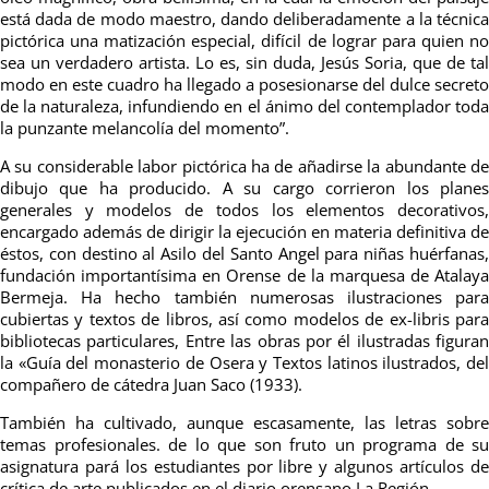
está dada de modo maestro, dando deliberadamente a la técnica
pictórica una matización especial, difícil de lograr para quien no
sea un verdadero artista. Lo es, sin duda, Jesús Soria, que de tal
modo en este cuadro ha llegado a posesionarse del dulce secreto
de la naturaleza, infundiendo en el ánimo del contemplador toda
la punzante melancolía del momento”.
A su considerable labor pictórica ha de añadirse la abundante de
dibujo que ha producido. A su cargo corrieron los planes
generales y modelos de todos los elementos decorativos,
encargado además de dirigir la ejecución en materia definitiva de
éstos, con destino al Asilo del Santo Angel para niñas huérfanas,
fundación importantísima en Orense de la marquesa de Atalaya
Bermeja. Ha hecho también numerosas ilustraciones para
cubiertas y textos de libros, así como modelos de ex-libris para
bibliotecas particulares, Entre las obras por él ilustradas figuran
la «Guía del monasterio de Osera y Textos latinos ilustrados, del
compañero de cátedra Juan Saco (1933).
También ha cultivado, aunque escasamente, las letras sobre
temas profesionales. de lo que son fruto un programa de su
asignatura pará los estudiantes por libre y algunos artículos de
crítica de arte publicados en el diario orensano La Región.