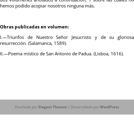
hemos podido acopiar nosotros ninguna más.
Obras publicadas en volumen:
I.—Triunfos de Nuestro Señor Jesucristo
y
de su gloriosa
resurrección. (Salamanca, 1589).
II
.—Poema místico de San Antonio de Padua. (Lisboa, 1616).
Diseñado por
Elegant Themes
| Desarrollado por
WordPress