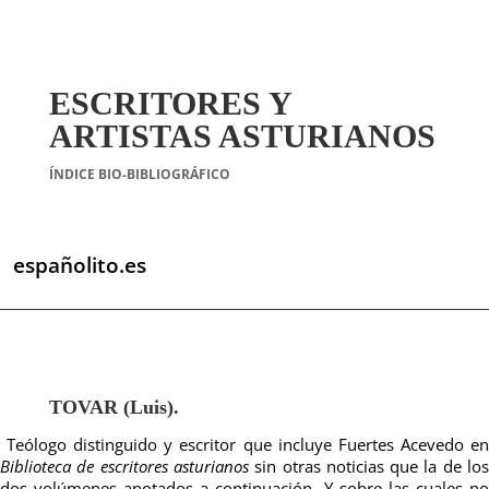
ESCRITORES Y
ARTISTAS ASTURIANOS
ÍNDICE BIO-BIBLIOGRÁFICO
españolito.es
TOVAR (Luis).
Teólogo distinguido
y
escritor que incluye Fuertes Acevedo e
Biblioteca
de escritores asturianos
sin otras noticias que la de lo
dos volúmenes anotados a continuación, Y sobre las cuales
no