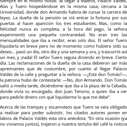
siempre en el mismo hostal. Al llegar a Madrid, Palacio Valdés,
Alas y Tuero hospedándose en la misma casa, cercana a la
Universidad, donde don Armando habría de cursar la carrera de
leyes. La dueña de la pensión se vió entrar la fortuna por sus
puertas al hacer aparición los tres estudiantes. Mas, como la
felicidad nunca es completa, a la hora del pago, la señora
experimentó una pequeña contrariedad. No eran tres las
mensualidades que iba a recibir, eran solo dos. El señor Tuero
liquidaría en breve pero no de momento como hubiera sido su
deseo… pasó un día, otro día y una semana y ora, y trascurrió así
un mes, y ¡nada! El señor Tuero seguía diciendo en breve. Cierto
día. Las reclamaciones de la dueña de la casa debieron ser más
apremiantes que de costumbre, por cuanto al llegar Palacio
Valdés de la calle y preguntar a la señora: —¿Está don Tomás?—,
la patrona hubo de contestarle: —No, don Armando. Don Tomás
salió a media tarde, diciéndome que iba a la plaza de la Cebada,
donde vivía su encargado, don Juan Tenorio, a quien iba a ver
para pedirle dinero con qué liquidarme lo que me debe”.
Acerca de las trampas y escamoteos que Tuero se veía obligado
a realizar para poder subsistir, los citados autores ponen en
labios de Palacio Valdés esta otra anécdota: “En otra ocasión (ya
no
vivíamos
juntos), trajeron a nuestra tertulia del café la notici