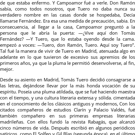
de que estaba enfermo. Y Campoamor fué a verle. Don Ramón
sabía, como todos nosotros, que Tuero no daba nunca su
verdadero nombre en las casas donde se hospedaba, Decía
llamarse Fernández. Era esa una medida de precaución, sabia. En
c
onsecuencia, al llegar a la casa, Campoamor preguntó a la
persona que le abría la puerta: —¿Vive aquí don Tomás
Fernández?
—
Y
Tuero, que lo estaba oyendo desde la cama
empezó a voces: —Tuero, don Ramón, Tuero. Aquí soy Tuero”.
Tal fué la manera de vivir de Tuero en Madrid, atenuada al
g
o en
adelante en lo que tuvieron de excesivo sus apremios de los
primeros
a
ños, ya que la pluma le permitió desenvolverse, al fin
mejor.
Desde su asiento en Madrid, Tomás Tuero decidió consagrarse a
las letras, dejándose llevar por la más honda vocación de su
espíritu. Poseía una pluma atildada, que se fué haciendo maestra
con el tiempo, y una cultura literaria
e
xtensa y sólida. cimentada
en el conocimiento de los clásicos antiguos y modernos, Con los
citados compañeros de estudios Clarín y Palacio Valdés, fué
también compañero en sus primeras empresas literarias
madrileñas. Con ellos fundó la revista Rabagás, que alcanzó
cinco números de vida. Después escribió en algunos periódicos
satíricos, como El Solfeo y Gil Blas (segunda época), en el último