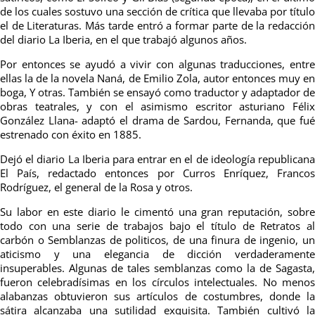
de los cuales sostuvo una sección de crítica que llevaba por título
el de Literaturas. Más tarde entró a formar parte de la redacción
del diario La Iberia, en el que trabajó algunos años.
Por entonces se ayudó a vivir con algunas traducciones, entre
ellas la de la novela Naná, de Emilio Zola, autor entonces muy en
boga, Y otras. También se ensayó como traductor y adaptador de
obras teatrales, y con el asimismo escritor asturiano Félix
González Llana- adaptó el drama de Sardou, Fernanda, que fué
estrenado con éxito en 1885.
Dejó el diario La Iberia para entrar en el de ideología republica
n
a
El País, redactado entonces por Curros Enríquez, Francos
Rodríguez, el general de la Rosa y otros.
Su labor
en este diario le cimentó una gran reputación, sobr
todo con una
serie de trabajos bajo el título de Retratos a
carbón
o Semblanzas de politicos, de una finura de
ingenio, u
aticismo y una
eleg
ancia de dicción verdaderamente
insuperables. Algunas de tales sem
blanzas
como la de Sagasta,
fueron celebradísimas en los círculos in
telectu
ales. No meno
alabanzas obtuvieron sus artículos de costumbres, donde la
sátira alcanzaba una sutilidad exquisita. También cultivó la