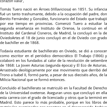
corazón valía”,
Tomás Tuero nació en Árroes (Villaviciosa) en 1851. Su infancia
fué un tanto trashumante, debido a la ocupación del padre, don
Benito Fernández y González, funcionario del Estado que trabajó
por ese tiempo en provincias.
Co
menzó Tuero a estudiar l
segunda enseñanza en
Instituto de Orense, la
continuó en e
Instituto del Cardenal Cisneros,
de Madrid, la concluyó en la d
Oviedo
Artes el 18 de junio
conclu
yó en el de Oviedo con grad
de bachiller en de 1868.
Todavía estudiante de bachillerato en
Oviedo, se dió a conoce
como escritor en
el periódico democrático
El Trabajo
(1866) 
cola
boró
en los fundados al calor de la revolución de se
tiembr
de 1868: La Joven Asturias (segunda época) y El Eco de
Asturias.
Arrastrado
deológicamente por ese movimiento que derribó de
Trono a Isabel I
I
,
f
ormó parte, a pesar de sus dieciséis años, de l
Milicia Nacional que
s
e formó entonces.
Concluído el bachillerato se matriculó en la Facultad de Derecho
de la Universidad ovetense. Aseguran unos que concluyó en ella
esta carrera con el grado de licenciado y otros que la terminó en
Madrid. Esto parece lo más probable, porque en los libros de
matrículas examinados por nosotros en el desaparecido Archivo