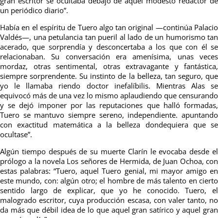
gran escritor se ocultaba debajo de aquel modesto redactor de
un periódico diario”.
Había en el espíritu de Tuero algo tan original —continúa Palacio
Valdés—, una petulancia tan pueril al lado de un humorismo tan
acerado, que sorprendía y desconcertaba a los que con él se
relacionaban. Su conversación era amenísima, unas veces
mordaz, otras sentimental, otras extravagante y fantástica,
siempre sorprendente. Su instinto de la belleza, tan seguro, que
yo le llamaba riendo doctor inefalíbilis. Mientras Alas se
equivocó más de una vez lo mismo aplaudiendo que censurando
y se dejó imponer por las reputaciones que halló formadas,
Tuero se mantuvo siempre sereno, independiente. apuntando
con exactitud matemática a la belleza dondequiera que se
ocultase”.
Algún tiempo después de su muerte Clarín le evocaba desde el
prólogo a la novela Los señores de Hermida, de Juan Ochoa, con
estas palabras: “Tuero, aquel Tuero genial, mi mayor amigo en
este mundo, con: algún otro; el hombre de más talento en cierto
sentido largo de explicar, que yo he conocido. Tuero, el
malogrado escritor, cuya producción escasa, con valer tanto, no
da más que débil idea de lo que aquel gran satírico y aquel gran