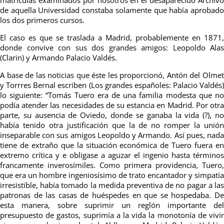
de aquella Universidad constaba solamente que había aprobado
los dos primeros cursos.
El caso es que se traslada a Madrid, probablemente en 1871,
donde convive con sus dos grandes amigos: Leopoldo Alas
(Clarin) y Armando Palacio Valdés.
A base de las noticias que
éste les proporcionó, Antón del
Olme
y Torrres Bernal escriben
(Los grandes españoles: Palacio Valdés)
lo
siguiente: “Tomás Tuero era de una familia modesta que n
podía atender las necesidades de su estancia en Madrid. Por otra
parte, su ausencia de Oviedo, donde se ganaba la vida (?), no
había tenido otra justificación que la de no romper la unión
inseparable con sus amigos Leopoldo y Armando. Así pues, nada
tiene de extraño que la situación
económica
de Tuero fuera e
extremo
crítica
y e obligase a aguzar el ingenio hasta términos
francamente
inverosímiles.
Como primera providencia,
Tuero,
que era un hombre
ingeniosísimo de trato encantador y
simpatía
irresistible, había
tomado la medida preventiva de no pagar
a la
patronas de las casas de huéspedes en que se hospedaba. De
esta manera, sobre suprimir un reglón importante del
presupuesto de gastos, suprimía a la vida la monotonía de vivir