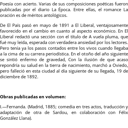
Poesía con acierto. Varias de sus composiciones poéticas fueron
publicadas por el diario La Época. Entre ellas, el romance La
oración es de
m
éritos antológicos.
De El País pasó en mayo de 1891 a El Liberal, ventajosamente
favorecido en el cambio en cuanto al aspecto económico. En El
Liberal redactó una sección con el título de A vuela pluma, que
fué muy leída, esperada con verdadera ansiedad por los lectores.
Pero tenía ya los
p
asos contados entre los vivos cuando llegab
a la cima de su carrera
p
eriodística. En el otoño del año siguiente
se sintió enfermo de
gravedad
, Con la ilusión de que acas
repondría su salud en la tierra de
n
acimiento, marchó a Oviedo
pero falleció en esta ciudad al día
sig
uiente de su llegada, 19 de
diciembre de 1892.
Obras publicadas en volumen:
I.—Fernanda. (Madrid, 1885; comedia en tre
s actos, traducción y
adaptación de otra de Sardou, en colaboración con
Félix
González
Llana).