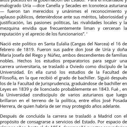
malogrado Uría —dice Canella y Secades en Iconoteca asturiana
— fueron tan merecidos y unánimes el reconocimiento y
aplauso públicos, deteniéndose ante sus méritos, laboriosidad y
justificación, las pasiones políticas, las rivalidades locales y la
mezquina envidia que frecuentemente liman y cercenan la
reputación y el aprecio de los funcionarios”. ‘
Nació este político en Santa Eulalia (Cangas del Narcea) el 16 de
febrero de 1819. Fueron sus padre don José de Uría y doña
María Josefa del Riego y Núñez, ambos descendientes de familias
nobles. Hechos los estudios preparatorios para seguir una
carrera universitaria, se trasladó a Oviedo como discípulo de la
Universidad. En ella cursó los estudios de la Facultad de
Filosofía, en la que recibió el grado de bachiller. Siguió después
los de la Facultad de Jurisprudencia, graduándose de bachiller en
Leyes en 1839 y de licenciado probablemente en 1843. Fué , en
la Universidad condiscípulo de varios asturianos que luego
brillaron en el terreno de la política, entre ellos José Posada
Herrera, de quien habría de ser muy protegido años adelante.
Después de concluída la carrera se trasladó a Madrid con el
propósito de consagrarse a servicios del Estado. Por espacio de