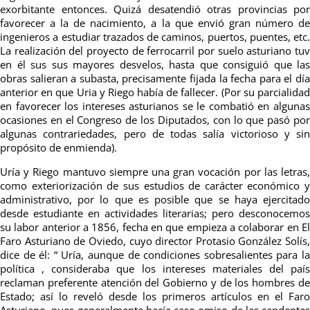
exorbitante entonces. Quizá desatendió otras provincias por
favorecer a la de nacimiento, a la que envió gran número de
ingenieros a estudiar trazados de caminos, puertos, puentes, etc.
La realización del proyecto de ferrocarril por suelo asturiano tuv
en él sus sus mayores desvelos, hasta que consiguió que las
obras salieran a subasta, precisamente fijada la fecha para el día
anterior en que Uria y Riego había de fallecer. (Por su parcialidad
en favorecer los intereses asturianos se le combatió en algunas
ocasiones en el Congreso de los Diputados, con lo que pasó por
algunas contrariedades, pero de todas salía victorioso y sin
propósito de enmienda).
Uría
y
Riego
mantuvo siempre una
g
ran vocación p
or
las letras
como
exteriorización de sus estudios
de carácter económico y
adminis
trativo, por lo que
es posible que se haya ejercitad
desde estudiante en
actividades
literarias;
pero desconocemos
s
u labor anterior
a
1856,
fecha en que empieza a colaborar
en E
Faro Ast
uri
a
no
de Oviedo, c
uyo director Protasio
González Solís,
dice de
é
l: “ Uría, aunque de condicio
nes sobresalientes para l
política ,
consideraba que los
intereses materiales del país
reclaman preferente atención del Gobierno y de los hombres de
Estado; así lo reveló desde
los
primeros artículos en el Faro
Asturiano,
pues
generalmente hacía
c
as
o omiso de las candentes