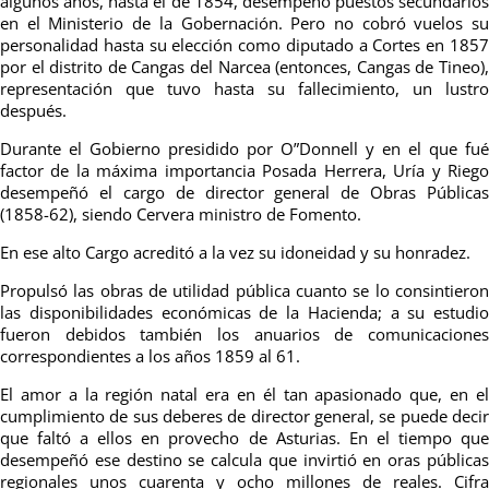
algunos años, hasta el de 1854, desempeñó puestos secundarios
en el Ministerio de la Gobernación. Pero no cobró vuelos su
personalidad hasta su elección como diputado a Cortes en 1857
por el distrito de Cangas del Narcea (entonces, Cangas de Tineo),
representación que tuvo hasta su fallecimiento, un lustro
después.
Durante el Gobierno presidido por O”Donnell y en el que fué
factor de la máxima importancia Posada Herrera, Uría y Riego
desempeñó el cargo de director general de Obras Públicas
(1858-62), siendo Cervera ministro de Fomento.
En ese alto Cargo acreditó a la vez su idoneidad y su honradez.
Propulsó las obras de utilidad pública cuanto se lo consintieron
las disponibilidades económicas de la Hacienda; a su estudio
fueron debidos también los anuarios de comunicaciones
correspondientes a los años 1859 al 61.
El amor a la región natal era en él tan apasionado que, en el
cumplimiento de sus deberes de director general, se puede decir
que faltó a ellos en provecho de Asturias. En el tiempo que
desempeñó ese destino se calcula que invirtió en oras públicas
regionales unos cuarenta y ocho millones de reales. Cifra