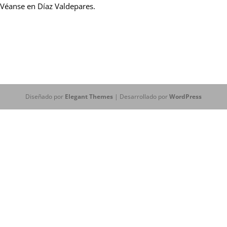
Véanse en Díaz Valdepares.
Diseñado por
Elegant Themes
| Desarrollado por
WordPress