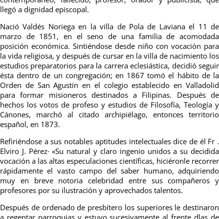
llegó a dignidad episcopal.
Nació Valdés Noriega en la villa de Pola de Laviana el 11 de
marzo de 1851, en el seno de una familia de acomodada
posición económica. Sintiéndose desde niño con vocación para
la vida religiosa, y después de cursar en la villa de nacimiento los
estudios preparatorios para la carrera eclesiástica, decidió seguir
ésta dentro de un congregación; en 1867 tomó el hábito de la
Orden de San Agustín en el colegio establecido en Valladolid
para formar misioneros destinados a Filipinas. Después de
hechos los votos de profeso y estudios de Filosofía, Teología y
Cánones, marchó al citado archipiélago, entonces territorio
español, en 1873.
Refiriéndose a sus notables aptitudes intelectuales dice de él Fr .
Elviro J. Pérez· «Su natural y claro ingenio unidos a su decidida
vocación a las altas especulaciones científicas, hiciéronle recorrer
rápidamente el vasto campo del saber humano, adquiriendo
muy en breve notoria celebridad entre sus compañeros y
profesores por su ilustración y aprovechados talentos.
Después de ordenado de presbítero los superiores le destinaron
a regentar parroquias y estuvo sucesivamente al frente dlas de