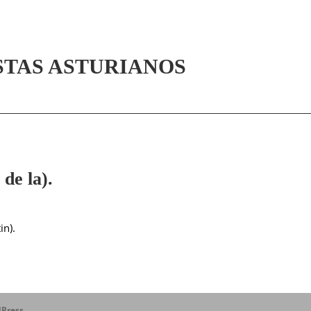
STAS ASTURIANOS
e la).
in).
Press