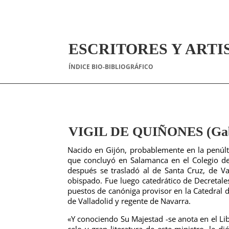
ESCRITORES Y ARTI
ÍNDICE BIO-BIBLIOGRÁFICO
VIGIL DE QUIÑONES (Gabr
Nacido en Gijón, probablemente en la penúltim
que concluyó en Salamanca en el Colegio de
después se trasladó al de Santa Cruz, de V
obispado. Fue luego catedrático de Decretale
puestos de canóniga provisor en la Catedral de
de Valladolid y regente de Navarra.
«Y conociendo Su Majestad -se anota en el Li
celo y gran literatura de este ministro, le d