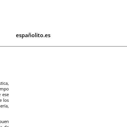
españolito.es
tica,
iempo
e ese
e los
ería,
 buen
és de