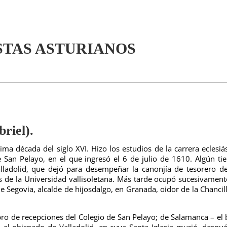
STAS ASTURIANOS
iel).
a década del siglo XVI. Hizo los estudios de la carrera eclesiás
 San Pelayo, en el que ingresó el 6 de julio de 1610. Algún t
alladolid, que dejó para desempeñar la canonjía de tesorero d
s de la Universidad vallisoletana. Más tarde ocupó sucesivament
 Segovia, alcalde de hijosdalgo, en Granada, oidor de la Chancill
bro de recepciones del Colegio de San Pelayo; de Salamanca – el
ió el obispado de Valladolid, en cuya
Santa Iglesia murió, despu