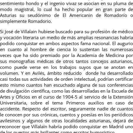
sentimiento hondo y el ingenio vivaz se asocian en su pluma de
modo magistral, lo cual ha hecho popular en gran parte de
Asturias su seudónimo de El Americanin de Romadorío o
simplemente Romadorio.
Si José de Villalain hubiese buscado para su profesión de médico
y vocación literaria un medio de más amplias resonancias habría
podido conquistar en ambos aspectos fama nacional. El augurio
en
cuanto al hombre de ciencia lo sustentan las numerosa
veces que ha sido premiado por la Academia de Medicina por
sus monografias médicas de otros tantos concejos asturianos,
como puede verse en los trabajos suyos que se anotan en
volumen. Y en Avilés, ámbito reducido
donde ha desarrollad
casi todas sus actividades de orden intelectual, podrían certificar
esto mismo cuantos han escuchado alguna de sus conferencias
de divulgación científica, como las desarrolladas en la Escuela de
Artes y Oficios en el curso de 1904-5 al servicio de la Extensión
Universitaria, sobre el tema Primeros auxilios en caso de
accidente. Respecto del escritor, seguramente nadie de cuantos
le conocen por sus crónicas, cuentos y poesías en los periódicos
avilesinos y algunos de otras localidades asturianas, dejará de
reconocer que Villalaín habría podido conquistar en Madrid uno
de los puestos más brillantes como escritor humorístico.