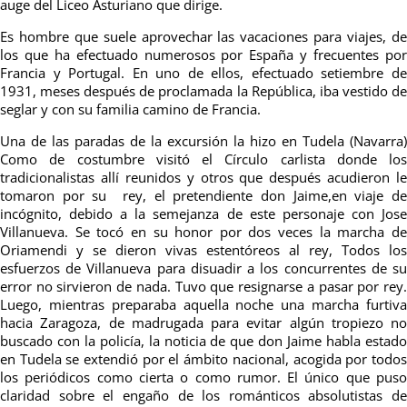
auge del Liceo Asturiano que dirige.
Es hombre que suele aprovechar las vacaciones para viajes, de
los que ha efectuado numerosos por España y frecuentes por
Francia y Portugal. En uno de ellos, efectuado setiembre de
1931, meses después de proclamada la República, iba vestido de
seglar y con su familia camino de Francia.
Una de las paradas de la excursión la hizo en Tudela (Navarra)
Como de costumbre visitó el Círculo carlista donde los
tradicionalistas allí reunidos y otros que después acudieron le
tomaron por su
rey, el pretendiente don Jaime,en viaje d
incógnito, debido a la semejanza de este personaje con Jose
Villanueva. Se tocó en su honor por dos veces la marcha de
Oriamendi y se dieron vivas estentóreos al rey, Todos los
esfuerzos de Villanueva para disuadir a los concurrentes de su
error
no sirvieron de nada. Tuvo que resignarse a pasar por rey
Luego, mientras preparaba aquella noche
una marcha furtiv
hacia Zaragoza, de madrugada para evitar algún tropiezo no
buscado con la policía, la noticia de que don Jaime habla estado
en Tudela se extendió por el ámbito nacional, acogida por todos
los periódicos como cierta o como rumor. El único que puso
claridad
sobre el engaño de los románticos absolutistas de