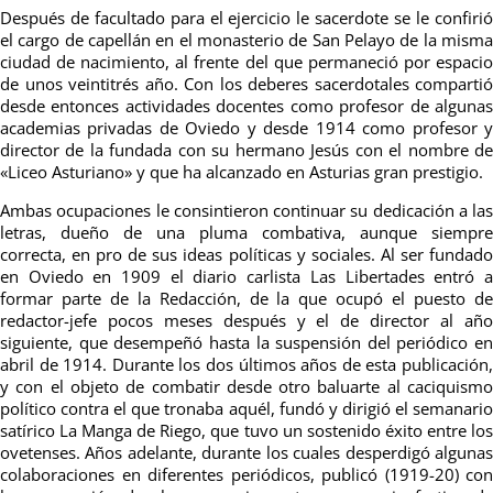
Después de facultado para el ejercicio le sacerdote se le confirió
el cargo de capellán en el monasterio de San Pelayo de la misma
ciudad de nacimiento, al frente del que permaneció por espacio
de unos veintitrés año. Con los deberes sacerdotales compartió
desde entonces actividades
docentes como profesor de alguna
academias privadas de Oviedo y desde 1914 como profesor y
director de la fundada con su hermano Jesús con el nombre de
«Liceo Asturiano» y que ha alcanzado en Asturias gran prestigio.
Ambas ocupaciones le consintieron continuar su dedicación a las
letras, dueño de una pluma combativa, aunque siempre
correcta, en pro de sus ideas políticas y sociales. Al ser fundado
en Oviedo en 1909 el diario carlista Las Libertades entró a
formar parte de la Redacción, de
la que ocupó el puesto d
redactor-jefe pocos meses después y el de director al año
siguiente, que desempeñó hasta la suspensión del periódico en
abril de 1914. Durante los dos últimos años de esta publicación,
y con el objeto de combatir desde otro baluarte al caciquismo
político contra
el que tronaba aquél, fundó y dirigió el semanari
satírico La Manga de Riego, que tuvo un sostenido éxito entre los
ovetenses. Años adelante, durante los cuales desperdigó algunas
colaboraciones en diferentes periódicos, publicó (1919-20) con