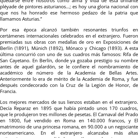
quedarse entre nosotros como alma y vida de esta brillante
pléyade de pintores asturianos…; es hoy una gloria nacional con
que nos ha honrado ese hermoso pedazo de la patria que
llamamos Asturias.”
Por esa época alcanzó también resonantes triunfos en
certámenes internacionales celebrados en el extranjero. Fueron
premiadas sus obras con medallas de oro en Exposiciones de
Berlín (1891), Múnich (1892), Mónaco y Chicago (1893). A esta
última concurrió con uno de sus cuadros más famosos: Rifa de
San Cayetano. En Berlín, donde ya gozaba prestigio su nombre
antes de aquel galardón, se le confiere el nombramiento de
académico de número de la Academia de Bellas Artes.
Anteriormente lo era de mérito de la Academia de Roma, y fue
después condecorado con la Cruz de la Legión de Honor, de
Francia.
Los mejores mercados de sus lienzos estaban en el extranjero.
Decía Reparaz en 1895 que había pintado unos 170 cuadros,
que le produjeron tres millones de pesetas. El Carnaval del Prado
en 1800, fué vendido en Roma en 140.000 francos, y El
matrimonio de una princesa romana, en 90.000 a un negociante
norteamericano. En el extranjero alcanzaba más altas