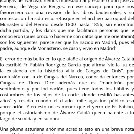
(Cangas del Narcea), hemos molestado al presbítero don José A.
Ferreiro, de Vega de Rengos, en ese concejo para que nos
favoreciera con una revisión de los libros bautismales, y su
contestación ha sido ésta: «Busqué en el archivo parroquial del
Monasterio del Hermo desde 1800 hasta 1856, sin encontrar
dicha partida, y los datos que me facilitaron personas que le
conocieron (pues procuró hacerme con datos que me orientaran)
son los siguientes: parece ser que ha nacido en Madrid, pues el
padre, aunque de Monasterio, se casó y vivió en Madrid”.
El error de más bulto en lo que atañe al origen de Álvarez Catalá
lo escribió Fr. Fabián Rodríguez García que afirma “vio la luz de
la existencia en la histórica villa de Cangas de Onís”, por
confusión con la de Cangas del Narcea, conocida entonces por
Cangas de Tineo. Dice además que es “madrileño por
sentimiento y por inclinación, pues tiene todos los hábitos y
costumbres de los hijos de la corte, donde residió bastantes
años” y residía cuando el citado fraile agustino público esa
apreciación. Y en esto no es menor que el yerro de Fr. Fabián,
porque el asturianismo de Álvarez Catalá queda patente a lo
largo de su vida y en su obra.
Una pluma asturiana anónima acredita esto en una breve nota