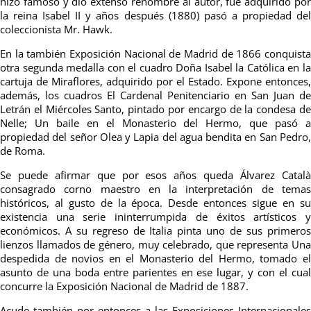
hizo famoso y dió ex­tenso renombre al autor, fué adquirido por
la reina Isabel II y años después (1880) pasó a propiedad del
coleccionista Mr. Hawk.
En la también Exposición Nacional de Madrid de 1866 conquista
otra segunda medalla con el cuadro Doña Isabel la Católica en la
cartuja de Miraflores, adquirido por el Estado. Expone entonces,
además, los cuadros El Cardenal Penitenciario en San Juan de
Letrán el Miércoles Santo, pintado por encargo de la condesa de
Nelle; Un baile en el Monasterio del Hermo, que pasó a
propiedad del señor Olea y Lapia del agua bendita en San Pedro,
de Roma.
Se puede afirmar que por esos años queda Álvarez Català
consagrado corno maestro en la interpretación de temas
históricos, al gusto de la época. Desde entonces sigue en su
existencia una serie ininterrumpida de éxitos artísticos y
económicos. A su regreso de Italia pinta uno de sus primeros
lienzos llamados de género, muy celebrado, que representa Una
despedida de novios en el Monasterio del Hermo, tomado el
asunto de una boda entre parientes en ese lugar, y con el cual
concurre la Exposición Nacional de Madrid de 1887.
Acude también por entonces a las Exposiciones Internacionales