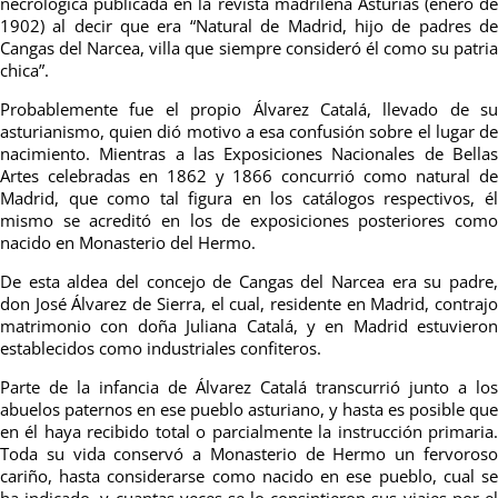
necrológica publicada en la revista madrileña Asturias (enero de
1902) al decir que era “Natural de Madrid, hijo de padres de
Cangas del Narcea, villa que siempre consideró él como su patria
chica”.
Probablemente fue el propio Álvarez Catalá, llevado de su
asturianismo, quien dió motivo a esa confusión sobre el lugar de
nacimiento. Mientras a las Exposiciones Nacionales de Bellas
Artes celebradas en 1862 y 1866 concurrió como natural de
Madrid, que como tal figura en los catálogos respectivos, él
mismo se acreditó en los de exposiciones posteriores como
nacido en Monasterio del Hermo.
De esta aldea del concejo de Cangas del Narcea era su padre,
don José Álvarez de Sierra, el cual, residente en Madrid, contrajo
matrimonio con doña Juliana Catalá, y en Madrid estuvieron
establecidos como industriales confiteros.
Parte de la infancia de Álvarez Catalá transcurrió junto a los
abuelos paternos en ese pueblo asturiano, y hasta es posible que
en él haya recibido total o parcialmente la instrucción primaria.
Toda su vida conservó a Monasterio de Hermo un fervoroso
cariño, hasta considerarse como nacido en ese pueblo, cual se
ha indicado, y cuantas veces se lo consintieron sus viajes por el