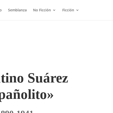
o
Semblanza
No Ficción
Ficción
tino Suárez
pañolito»