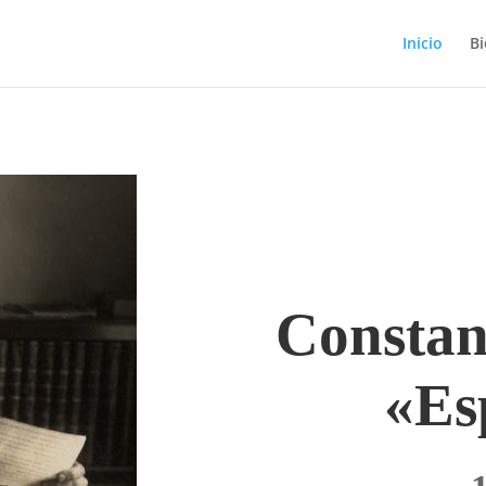
Inicio
Bi
Constan
«Es