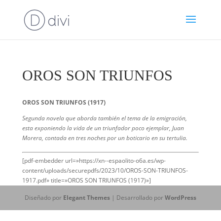
OROS SON TRIUNFOS
OROS SON TRIUNFOS (1917)
Segunda novela que aborda también el tema de la emigración,
esta exponiendo la vida de un triunfador poco ejemplar, Juan
Morera, contada en tres noches por un boticario en su tertulia.
[pdf-embedder url=»https://xn--espaolito-o6a.es/wp-
content/uploads/securepdfs/2023/10/OROS-SON-TRIUNFOS-
1917.pdf» title=»OROS SON TRIUNFOS (1917)»]
Diseñado por
Elegant Themes
| Desarrollado por
WordPress