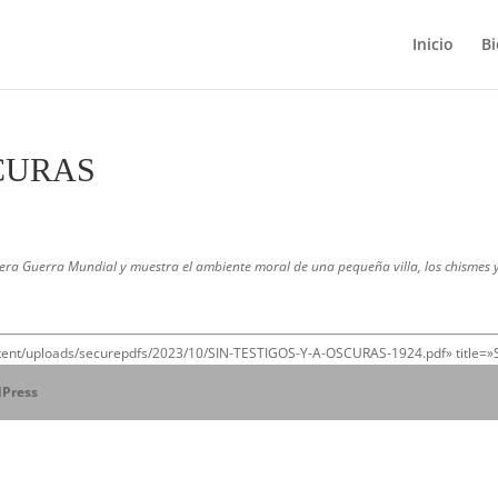
Inicio
Bi
SCURAS
mera Guerra Mundial y muestra el ambiente moral de una pequeña villa, los chismes 
ontent/uploads/securepdfs/2023/10/SIN-TESTIGOS-Y-A-OSCURAS-1924.pdf» title=
Press