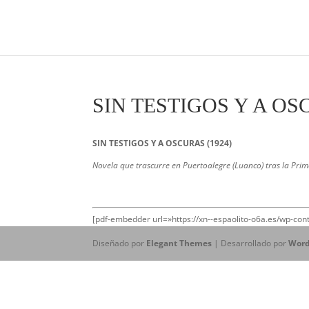
SIN TESTIGOS Y A O
SIN TESTIGOS Y A OSCURAS (1924)
Novela que trascurre en Puertoalegre (Luanco) tras la Pri
[pdf-embedder url=»https://xn--espaolito-o6a.es/wp-c
Diseñado por
Elegant Themes
| Desarrollado por
Word