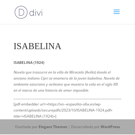
ISABELINA
ISABELINA (1924)
Novela que trascurre en la villa de Miracielo (Avilés) donde el
anciano indiano Cipri se enamora de la joven Isabelina. Novela de
ambiente asturiano y avilesino que muestra la vida en el siglo XIX
en el marco de una historia de amor imposible.
[pdf-embedder url=»https://xn--espaolito-o6a.es/wp-
content/uploads/securepdfs/2023/10/ISABELINA-1924.pdf»
title=»ISABELINA (1924)»]
Diseñado por
Elegant Themes
| Desarrollado por
WordPress