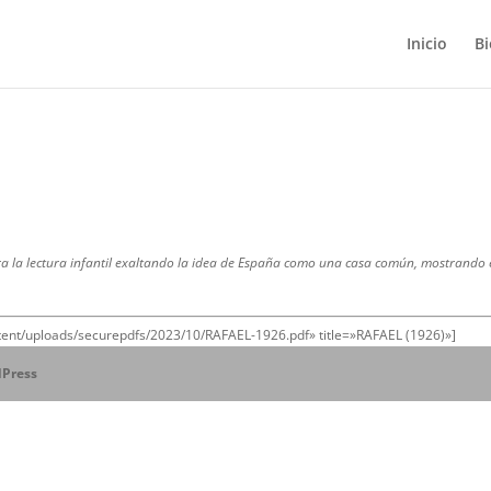
Inicio
Bi
para la lectura infantil exaltando la idea de España como una casa común, mostrando e
ntent/uploads/securepdfs/2023/10/RAFAEL-1926.pdf» title=»RAFAEL (1926)»]
Press