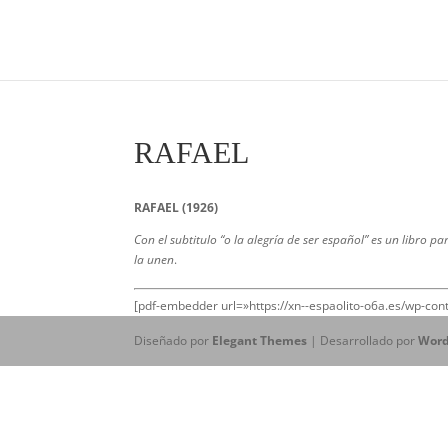
RAFAEL
RAFAEL (1926)
Con el subtitulo “o la alegría de ser español” es un libro 
la unen
.
[pdf-embedder url=»https://xn--espaolito-o6a.es/wp-co
Diseñado por
Elegant Themes
| Desarrollado por
Word