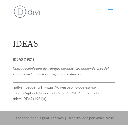
IDEAS
IDEAS (1921)
Nueva recopilación de trabajos periodísticos poniendo especial
enfoque en la aportación española a América.
[pdf-embedder url=»https://xn--espaolito-o6a.es/wp-
content/uploads/securepdfs/2023/10/IDEAS-1921.pdf»
title=»IDEAS (1921)»]
Diseñado por
Elegant Themes
| Desarrollado por
WordPress