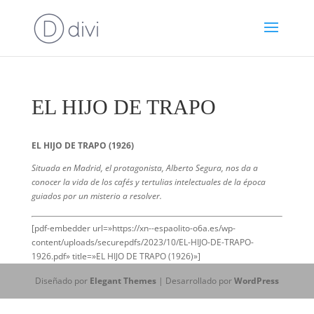
EL HIJO DE TRAPO
EL HIJO DE TRAPO (1926)
Situada en Madrid, el protagonista, Alberto Segura, nos da a
conocer la vida de los cafés y tertulias intelectuales de la época
guiados por un misterio a resolver.
[pdf-embedder url=»https://xn--espaolito-o6a.es/wp-
content/uploads/securepdfs/2023/10/EL-HIJO-DE-TRAPO-
1926.pdf» title=»EL HIJO DE TRAPO (1926)»]
Diseñado por
Elegant Themes
| Desarrollado por
WordPress