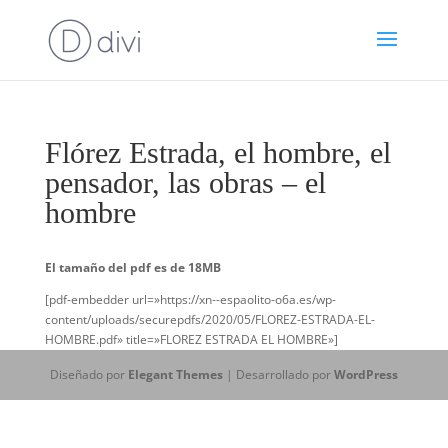
Flórez Estrada, el hombre, el
pensador, las obras – el
hombre
El tamaño del pdf es de 18MB
[pdf-embedder url=»https://xn--espaolito-o6a.es/wp-
content/uploads/securepdfs/2020/05/FLOREZ-ESTRADA-EL-
HOMBRE.pdf» title=»FLOREZ ESTRADA EL HOMBRE»]
Diseñado por
Elegant Themes
| Desarrollado por
WordPress