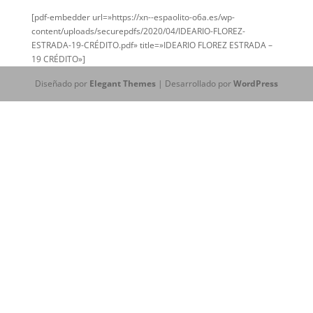
[pdf-embedder url=»https://xn--espaolito-o6a.es/wp-
content/uploads/securepdfs/2020/04/IDEARIO-FLOREZ-
ESTRADA-19-CRÉDITO.pdf» title=»IDEARIO FLOREZ ESTRADA –
19 CRÉDITO»]
Diseñado por
Elegant Themes
| Desarrollado por
WordPress