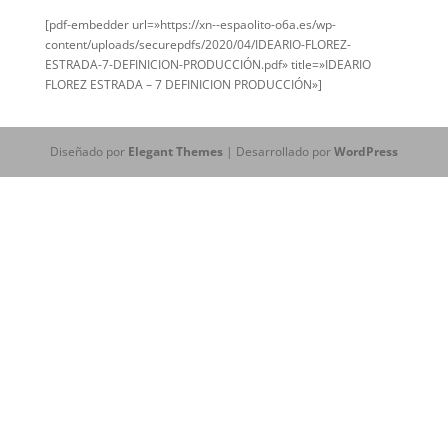
[pdf-embedder url=»https://xn--espaolito-o6a.es/wp-
content/uploads/securepdfs/2020/04/IDEARIO-FLOREZ-
ESTRADA-7-DEFINICION-PRODUCCIÓN.pdf» title=»IDEARIO
FLOREZ ESTRADA – 7 DEFINICION PRODUCCIÓN»]
Diseñado por
Elegant Themes
| Desarrollado por
WordPress