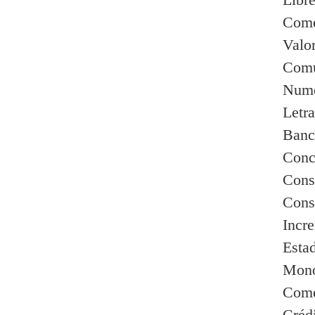
Come
Valo
Comu
Nume
Letr
Banc
Conc
Cons
Cons
Incre
Estad
Mono
Come
Crédi