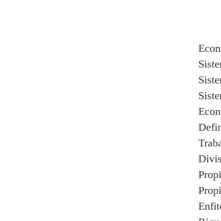
Econ
Siste
Sist
Siste
Econ
Defi
Trab
Divis
Prop
Propi
Enfit