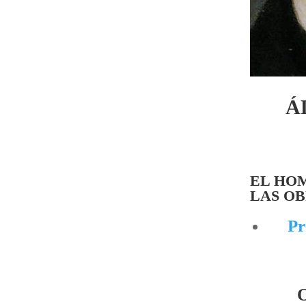
Á
EL HOM
LAS O
Pr